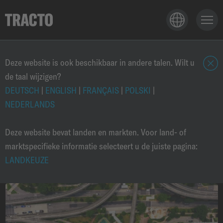
TECHNOLOGIE
Deze website is ook beschikbaar in andere talen. Wilt u
de taal wijzigen?
S
l
DEUTSCH
|
ENGLISH
|
FRANÇAIS
|
POLSKI
|
TOEPASSINGEN
u
NEDERLANDS
i
t
Deze website bevat landen en markten. Voor land- of
PRODUKTE
e
marktspecifieke informatie selecteert u de juiste pagina:
n
LANDKEUZE
NIEUWS